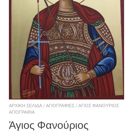
ΑΡΧΙΚΉ ΣΕΛΊΔΑ
/
ΑΓΙΟΓΡΑΦΊΕΣ
/ ΆΓΙΟΣ ΦΑΝΟΎΡΙΟΣ
ΑΓΙΟΓΡΑΦΊΑ
Άγιος Φανούριος