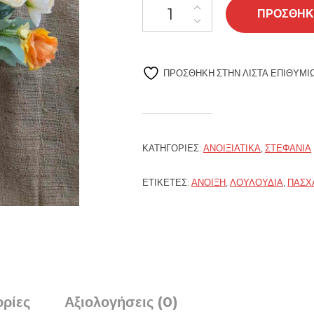
Ανοιξιάτικο στρογγυλό στεφάνι μ
ΠΡΟΣΘΉΚ
ΠΡΌΣΘΉΚΗ ΣΤΗΝ ΛΊΣΤΑ ΕΠΙΘΥΜΙ
ΚΑΤΗΓΟΡΊΕΣ:
ΑΝΟΙΞΙΆΤΙΚΑ
,
ΣΤΕΦΆΝΙΑ
ΕΤΙΚΈΤΕΣ:
ΆΝΟΙΞΗ
,
ΛΟΥΛΟΎΔΙΑ
,
ΠΆΣΧ
ρίες
Αξιολογήσεις (0)