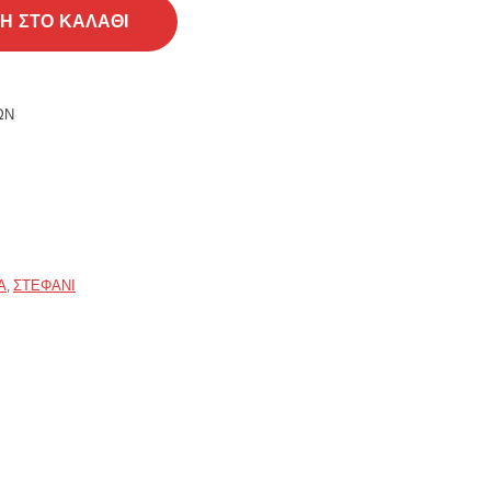
ε λουλούδια 25cm ποσότητα
Η ΣΤΟ ΚΑΛΆΘΙ
ΏΝ
Α
,
ΣΤΕΦΆΝΙ