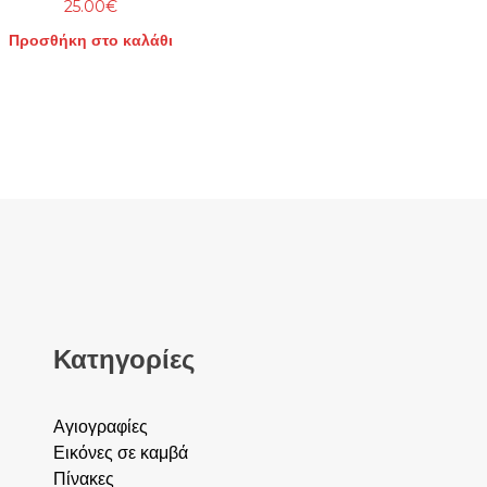
25.00
€
Αυτό
Προσθήκη στο καλάθι
το
προϊόν
έχει
πολλαπλές
παραλλαγές
Οι
επιλογές
μπορούν
να
επιλεγούν
στη
σελίδα
Κατηγορίες
του
προϊόντος
Αγιογραφίες
Εικόνες σε καμβά
Πίνακες