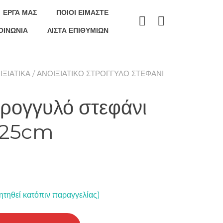
ΕΡΓΑ ΜΑΣ
ΠΟΙΟΊ ΕΊΜΑΣΤΕ
ΟΙΝΩΝΊΑ
ΛΊΣΤΑ ΕΠΙΘΥΜΙΏΝ
ΙΞΙΆΤΙΚΑ
/ ΑΝΟΙΞΙΆΤΙΚΟ ΣΤΡΟΓΓΥΛΌ ΣΤΕΦΆΝΙ
τρογγυλό στεφάνι
α 25cm
ητηθεί κατόπιν παραγγελίας)
ε λουλούδια 25cm ποσότητα