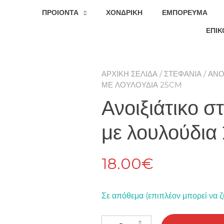
ΠΡΟΙΟΝΤΑ
ΧΟΝΔΡΙΚΉ
ΕΜΠΌΡΕΥΜΑ
ΕΠΙΚ
ΑΡΧΙΚΉ ΣΕΛΊΔΑ
/
ΣΤΕΦΆΝΙΑ
/
ΑΝΟ
ΜΕ ΛΟΥΛΟΎΔΙΑ 25CM
Ανοιξιάτικο σ
με λουλούδι
18.00
€
Σε απόθεμα (επιπλέον μπορεί να ζ
Ανοιξιάτικο στρογγυλό στεφάνι μ