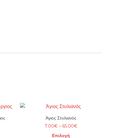
ιος
Άγιος Στυλιανός
e
Price
7.00
€
–
65.00
€
e:
range:
Επιλογή