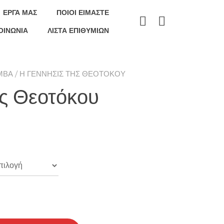
ΕΡΓΑ ΜΑΣ
ΠΟΙΟΊ ΕΊΜΑΣΤΕ
ΟΙΝΩΝΊΑ
ΛΊΣΤΑ ΕΠΙΘΥΜΙΏΝ
ΜΒΆ
/ Η ΓΈΝΝΗΣΙΣ ΤΗΣ ΘΕΟΤΌΚΟΥ
ης Θεοτόκου
rice
ange:
7.00€
through
65.00€