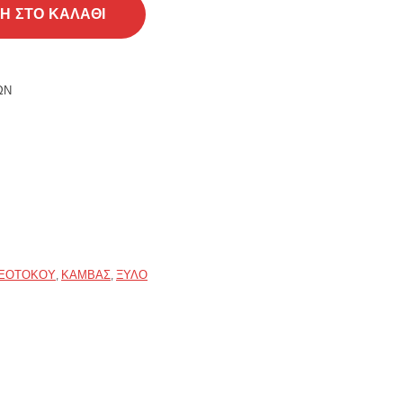
α
Η ΣΤΟ ΚΑΛΆΘΙ
ΏΝ
ΘΕΟΤΌΚΟΥ
,
ΚΑΜΒΆΣ
,
ΞΎΛΟ