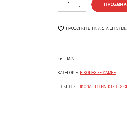
Η Γέννησις της Θεοτόκου ποσότητ
ΠΡΟΣΘΉΚ
ΠΡΌΣΘΉΚΗ ΣΤΗΝ ΛΊΣΤΑ ΕΠΙΘΥΜΙ
SKU:
Μ/Δ
ΚΑΤΗΓΟΡΊΑ:
ΕΙΚΌΝΕΣ ΣΕ ΚΑΜΒΆ
ΕΤΙΚΈΤΕΣ:
ΕΙΚΌΝΑ
,
Η ΓΈΝΝΗΣΙΣ ΤΗΣ 