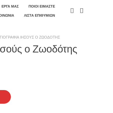
ΕΡΓΑ ΜΑΣ
ΠΟΙΟΊ ΕΊΜΑΣΤΕ
ΟΙΝΩΝΊΑ
ΛΊΣΤΑ ΕΠΙΘΥΜΙΏΝ
ΑΓΙΟΓΡΑΦΊΑ ΙΗΣΟΎΣ Ο ΖΩΟΔΌΤΗΣ
ησούς ο Ζωοδότης