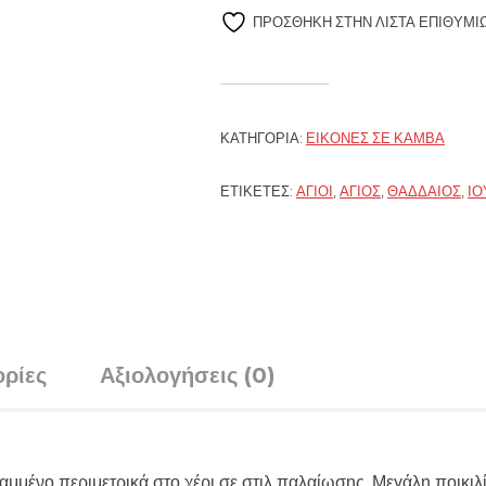
ΠΡΌΣΘΉΚΗ ΣΤΗΝ ΛΊΣΤΑ ΕΠΙΘΥΜΙ
ΚΑΤΗΓΟΡΊΑ:
ΕΙΚΌΝΕΣ ΣΕ ΚΑΜΒΆ
ΕΤΙΚΈΤΕΣ:
ΆΓΙΟΙ
,
ΆΓΙΟΣ
,
ΘΑΔΔΑΊΟΣ
,
ΙΟ
ρίες
Αξιολογήσεις (0)
μμένο περιμετρικά στο χέρι σε στιλ παλαίωσης. Μεγάλη ποικι