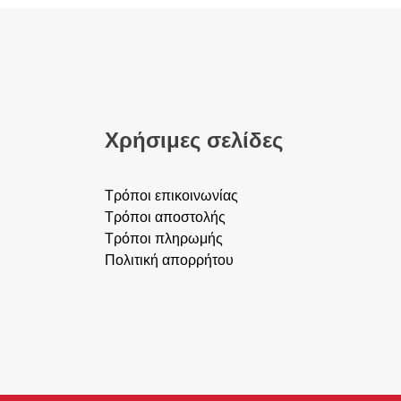
Οι
επιλογές
μπορούν
να
επιλεγούν
στη
Χρήσιμες σελίδες
σελίδα
του
προϊόντος
Τρόποι επικοινωνίας
Τρόποι αποστολής
Τρόποι πληρωμής
Πολιτική απορρήτου