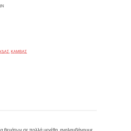
ΏΝ
ΎΔΑΣ
,
ΚΑΜΒΆΣ
λία θεμάτων σε πολλά μεγέθη, αναλαμβάνουμε