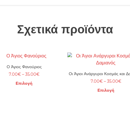
Σχετικά προϊόντα
Ο Άγιος Φανούριος
Οι Άγιοι Ανάργυροι Κοσμάς και Δ
Price
7.00
€
–
35.00
€
range:
Pric
7.00
€
–
35.00
€
Επιλογή
7.00€
rang
Επιλογή
through
7.0
Αυτό
35.00€
thr
το
Αυτό
35.
προϊόν
το
έχει
προϊόν
πολλαπλές
έχει
παραλλαγές.
πολλαπλές