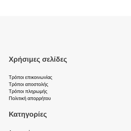
έχει
σελίδα
πολλαπλές
του
παραλλαγές.
προϊόντος
Οι
επιλογές
μπορούν
να
επιλεγούν
στη
σελίδα
του
Χρήσιμες σελίδες
προϊόντος
Τρόποι επικοινωνίας
Τρόποι αποστολής
Τρόποι πληρωμής
Πολιτική απορρήτου
Κατηγορίες