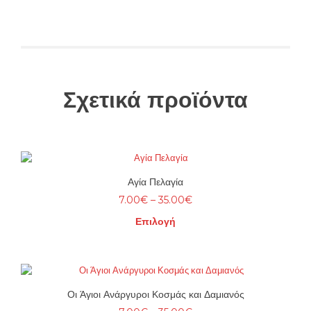
Σχετικά προϊόντα
Αγία Πελαγία
Price
7.00
€
–
35.00
€
range:
Επιλογή
7.00€
through
Αυτό
35.00€
το
προϊόν
έχει
Οι Άγιοι Ανάργυροι Κοσμάς και Δαμιανός
πολλαπλές