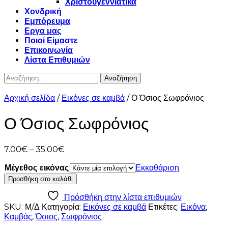
Χριστουγεννιάτικα
Χονδρική
Εμπόρευμα
Εργα μας
Ποιοί Είμαστε
Επικοινωνία
Λίστα Επιθυμιών
Αναζήτηση
για:
Αρχική σελίδα
/
Εικόνες σε καμβά
/ Ο Όσιος Σωφρόνιος
Ο Όσιος Σωφρόνιος
Price
7.00
€
–
35.00
€
range:
Μέγεθος εικόνας
Εκκαθάριση
7.00€
Ο
through
Προσθήκη στο καλάθι
Όσιος
35.00€
Σωφρόνιος
Πρόσθήκη στην λίστα επιθυμιών
ποσότητα
SKU:
Μ/Δ
Κατηγορία:
Εικόνες σε καμβά
Ετικέτες:
Εικόνα
,
Καμβάς
,
Όσιος
,
Σωφρόνιος