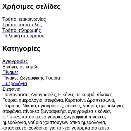
επιλογές
του
7.00€
προϊόν
Χρήσιμες σελίδες
μπορούν
προϊόντος
through
έχει
να
35.00€
πολλαπλές
επιλεγούν
Τρόποι επικοινωνίας
παραλλαγές.
στη
Τρόποι αποστολής
Οι
σελίδα
Τρόποι πληρωμής
επιλογές
του
Πολιτική απορρήτου
μπορούν
προϊόντος
να
Κατηγορίες
επιλεγούν
στη
σελίδα
Αγιογραφίες
του
Εικόνες σε καμβά
προϊόντος
Πίνακες
Πίνακες ζωγραφικής
Γούρια
Ημερολόγια
Στεφάνια
Παντάνασσα, Αγιογραφίες, Εικόνες σε καμβά, πίνακες,
Γούρια, ημερολόγια, στεφάνια, Κερατσίνι, Δραπετσώνα,
Πειραιάς, Νίκαια, αγιογραφίες, πίνακες, γούρια, ημερολόγια,
στεφάνια, πίνακεσ ζωγραφικήσ, αγιογραφίεσ εικόνεσ,
pinakes, κατασκευεσ γουρια, ζωγραφικοί πίνακεσ,
ημερολογια, γούρια χριστουγεννιάτικα ημερολογια,
κατασκευεσ, χονδρικη, για το χερι γουρι, κατασκευεσ